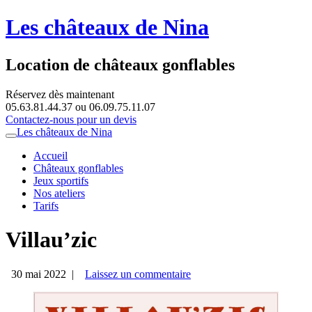
Les châteaux de Nina
Location de châteaux gonflables
Réservez dès maintenant
05.63.81.44.37 ou 06.09.75.11.07
Contactez-nous pour un devis
Menu
Atteindre
Les châteaux de Nina
le
principal
Accueil
contenu
Châteaux gonflables
Jeux sportifs
Nos ateliers
Tarifs
Villau’zic
30 mai 2022
|
Laissez un commentaire